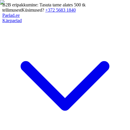
B2B eripakkumine: Tasuta tarne alates 500 tk
tellimusest
Küsimused?
+372 5683 1840
Paelad.ee
Käepaelad