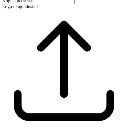
Kogus (tk)
Logo / kujundusfail