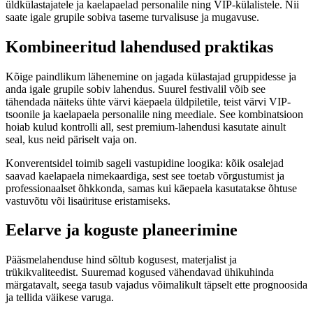
üldkülastajatele ja kaelapaelad personalile ning VIP-külalistele. Nii
saate igale grupile sobiva taseme turvalisuse ja mugavuse.
Kombineeritud lahendused praktikas
Kõige paindlikum lähenemine on jagada külastajad gruppidesse ja
anda igale grupile sobiv lahendus. Suurel festivalil võib see
tähendada näiteks ühte värvi käepaela üldpiletile, teist värvi VIP-
tsoonile ja kaelapaela personalile ning meediale. See kombinatsioon
hoiab kulud kontrolli all, sest premium-lahendusi kasutate ainult
seal, kus neid päriselt vaja on.
Konverentsidel toimib sageli vastupidine loogika: kõik osalejad
saavad kaelapaela nimekaardiga, sest see toetab võrgustumist ja
professionaalset õhkkonda, samas kui käepaela kasutatakse õhtuse
vastuvõtu või lisaürituse eristamiseks.
Eelarve ja koguste planeerimine
Pääsmelahenduse hind sõltub kogusest, materjalist ja
trükikvaliteedist. Suuremad kogused vähendavad ühikuhinda
märgatavalt, seega tasub vajadus võimalikult täpselt ette prognoosida
ja tellida väikese varuga.