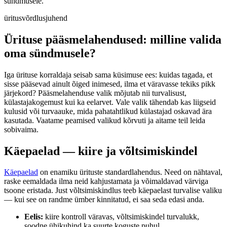
sündmusele.
üritus
võrdlus
juhend
Ürituse pääsmelahendused: milline valida
oma sündmusele?
Iga ürituse korraldaja seisab sama küsimuse ees: kuidas tagada, et
sisse pääsevad ainult õiged inimesed, ilma et väravasse tekiks pikk
järjekord? Pääsmelahenduse valik mõjutab nii turvalisust,
külastajakogemust kui ka eelarvet. Vale valik tähendab kas liigseid
kulusid või turvaauke, mida pahatahtlikud külastajad oskavad ära
kasutada. Vaatame peamised valikud kõrvuti ja aitame teil leida
sobivaima.
Käepaelad — kiire ja võltsimiskindel
Käepaelad
on enamiku ürituste standardlahendus. Need on nähtaval,
raske eemaldada ilma neid kahjustamata ja võimaldavad värviga
tsoone eristada. Just võltsimiskindlus teeb käepaelast turvalise valiku
— kui see on randme ümber kinnitatud, ei saa seda edasi anda.
Eelis:
kiire kontroll väravas, võltsimiskindel turvalukk,
soodne ühikuhind ka suurte koguste puhul.