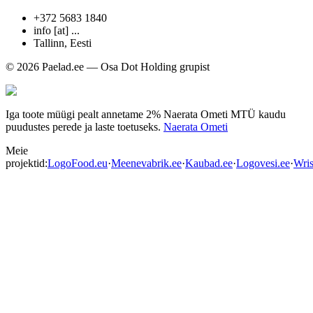
+372 5683 1840
info [at] ...
Tallinn
,
Eesti
© 2026 Paelad.ee — Osa Dot Holding grupist
Iga toote müügi pealt annetame 2% Naerata Ometi MTÜ kaudu
puudustes perede ja laste toetuseks.
Naerata Ometi
Meie
projektid:
LogoFood.eu
·
Meenevabrik.ee
·
Kaubad.ee
·
Logovesi.ee
·
Wris