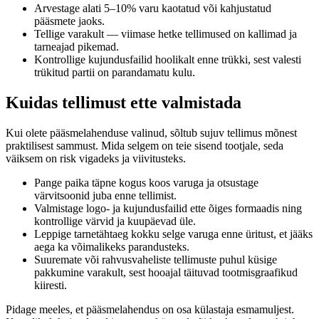
Arvestage alati 5–10% varu kaotatud või kahjustatud
pääsmete jaoks.
Tellige varakult — viimase hetke tellimused on kallimad ja
tarneajad pikemad.
Kontrollige kujundusfailid hoolikalt enne trükki, sest valesti
trükitud partii on parandamatu kulu.
Kuidas tellimust ette valmistada
Kui olete pääsmelahenduse valinud, sõltub sujuv tellimus mõnest
praktilisest sammust. Mida selgem on teie sisend tootjale, seda
väiksem on risk vigadeks ja viivitusteks.
Pange paika täpne kogus koos varuga ja otsustage
värvitsoonid juba enne tellimist.
Valmistage logo- ja kujundusfailid ette õiges formaadis ning
kontrollige värvid ja kuupäevad üle.
Leppige tarnetähtaeg kokku selge varuga enne üritust, et jääks
aega ka võimalikeks parandusteks.
Suuremate või rahvusvaheliste tellimuste puhul küsige
pakkumine varakult, sest hooajal täituvad tootmisgraafikud
kiiresti.
Pidage meeles, et pääsmelahendus on osa külastaja esmamuljest.