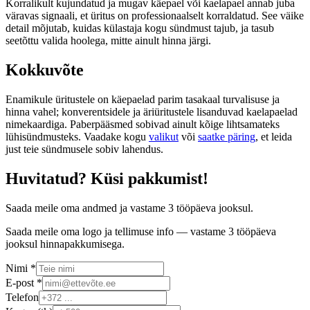
Korralikult kujundatud ja mugav käepael või kaelapael annab juba
väravas signaali, et üritus on professionaalselt korraldatud. See väike
detail mõjutab, kuidas külastaja kogu sündmust tajub, ja tasub
seetõttu valida hoolega, mitte ainult hinna järgi.
Kokkuvõte
Enamikule üritustele on käepaelad parim tasakaal turvalisuse ja
hinna vahel; konverentsidele ja äriüritustele lisanduvad kaelapaelad
nimekaardiga. Paberpääsmed sobivad ainult kõige lihtsamateks
lühisündmusteks. Vaadake kogu
valikut
või
saatke päring
, et leida
just teie sündmusele sobiv lahendus.
Huvitatud? Küsi pakkumist!
Saada meile oma andmed ja vastame 3 tööpäeva jooksul.
Saada meile oma logo ja tellimuse info — vastame 3 tööpäeva
jooksul hinnapakkumisega.
Nimi *
E-post *
Telefon