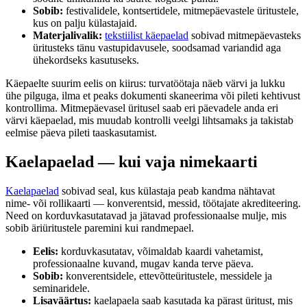
Sobib:
festivalidele, kontsertidele, mitmepäevastele üritustele,
kus on palju külastajaid.
Materjalivalik:
tekstiilist käepaelad
sobivad mitmepäevasteks
üritusteks tänu vastupidavusele, soodsamad variandid aga
ühekordseks kasutuseks.
Käepaelte suurim eelis on kiirus: turvatöötaja näeb värvi ja lukku
ühe pilguga, ilma et peaks dokumenti skaneerima või pileti kehtivust
kontrollima. Mitmepäevasel üritusel saab eri päevadele anda eri
värvi käepaelad, mis muudab kontrolli veelgi lihtsamaks ja takistab
eelmise päeva pileti taaskasutamist.
Kaelapaelad — kui vaja nimekaarti
Kaelapaelad
sobivad seal, kus külastaja peab kandma nähtavat
nime- või rollikaarti — konverentsid, messid, töötajate akrediteering.
Need on korduvkasutatavad ja jätavad professionaalse mulje, mis
sobib äriüritustele paremini kui randmepael.
Eelis:
korduvkasutatav, võimaldab kaardi vahetamist,
professionaalne kuvand, mugav kanda terve päeva.
Sobib:
konverentsidele, ettevõtteüritustele, messidele ja
seminaridele.
Lisaväärtus:
kaelapaela saab kasutada ka pärast üritust, mis