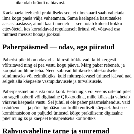
pikendab brändi nähtavust.
Kaelapaela teeb eriti praktiliseks see, et nimekaarti saab vahetada
ilma kogu paela välja vahetamata. Sama kaelapaela kasutatakse
aastast aastasse, ainult kaart uueneb — see hoiab kulusid kokku
ettevõtetel, kes korraldavad regulaarselt üritusi või võtavad osa
mitmest messist hooaja jooksul.
Paberpääsmed — odav, aga piiratud
Paberist piletid on odavad ja kiiresti trükitavad, kuid kergesti
võltsitavad ning ei pea vastu kogu päeva. Märg paber rebeneb, ja
koopiat on lihtne teha. Need sobivad lühikeseks ühekordseks
sündmuseks või eelmüügiks, kuid mitmepäevasel üritusel jäävad nad
selgelt alla käepaelte vastupidavusele ja turvalisusele.
Paberpääsmel on siiski oma koht. Eelmüügis või veebis ostetud pilet
on sageli paberil või digitaalne QR-koodina, mille külastaja vahetab
väravas käepaela vastu. Sel juhul ei ole paber pääsmelahendus, vaid
ostutõend — ja päris ligipääsu kontrollib endiselt käepael. Just see
kombinatsioon on paljudel üritustel kõige praktilisem: digitaalne
pilet müügiks ja käepael kohapealseks kontrolliks.
Rahvusvaheline tarne ja suuremad