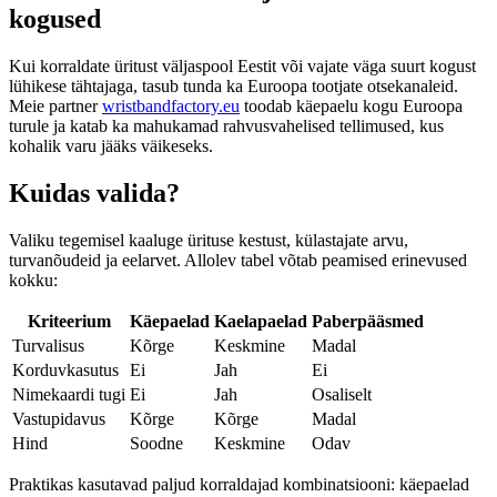
kogused
Kui korraldate üritust väljaspool Eestit või vajate väga suurt kogust
lühikese tähtajaga, tasub tunda ka Euroopa tootjate otsekanaleid.
Meie partner
wristbandfactory.eu
toodab käepaelu kogu Euroopa
turule ja katab ka mahukamad rahvusvahelised tellimused, kus
kohalik varu jääks väikeseks.
Kuidas valida?
Valiku tegemisel kaaluge ürituse kestust, külastajate arvu,
turvanõudeid ja eelarvet. Allolev tabel võtab peamised erinevused
kokku:
Kriteerium
Käepaelad
Kaelapaelad
Paberpääsmed
Turvalisus
Kõrge
Keskmine
Madal
Korduvkasutus
Ei
Jah
Ei
Nimekaardi tugi
Ei
Jah
Osaliselt
Vastupidavus
Kõrge
Kõrge
Madal
Hind
Soodne
Keskmine
Odav
Praktikas kasutavad paljud korraldajad kombinatsiooni: käepaelad