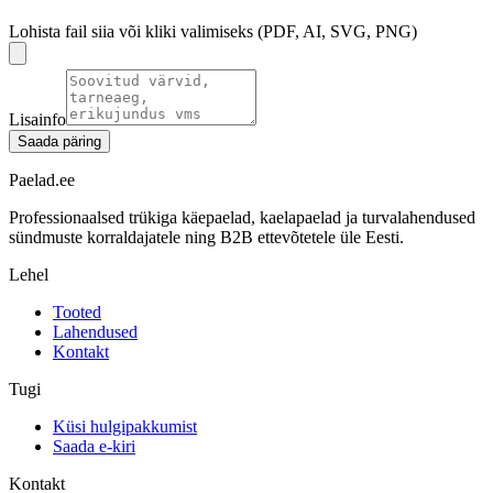
Lohista fail siia või kliki valimiseks (PDF, AI, SVG, PNG)
Lisainfo
Saada päring
Paelad.ee
Professionaalsed trükiga käepaelad, kaelapaelad ja turvalahendused
sündmuste korraldajatele ning B2B ettevõtetele üle Eesti.
Lehel
Tooted
Lahendused
Kontakt
Tugi
Küsi hulgipakkumist
Saada e-kiri
Kontakt