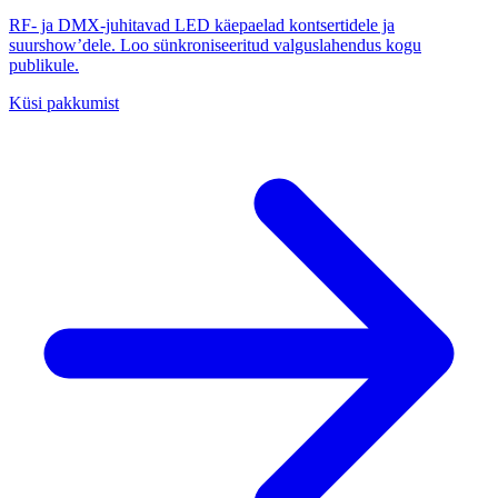
RF- ja DMX-juhitavad LED käepaelad kontsertidele ja
suurshow’dele. Loo sünkroniseeritud valguslahendus kogu
publikule.
Küsi pakkumist