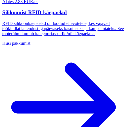
Alates 2.83 EUR/tk
Silikoonist RFID-käepaelad
RFID silikoonkäepaelad on loodud ettevõtetele, kes vajavad
töökindlat lahendust igapäevaseks kasutuseks ja kampaaniateks. See
tooterühm kuulub kategooriasse rfid/nfc käepaela…
Küsi pakkumist