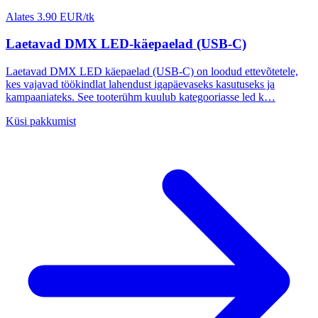
Alates 3.90 EUR/tk
Laetavad DMX LED-käepaelad (USB-C)
Laetavad DMX LED käepaelad (USB-C) on loodud ettevõtetele,
kes vajavad töökindlat lahendust igapäevaseks kasutuseks ja
kampaaniateks. See tooterühm kuulub kategooriasse led k…
Küsi pakkumist