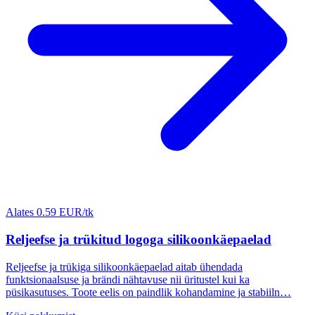
Alates 0.59 EUR/tk
Reljeefse ja trükitud logoga silikoonkäepaelad
Reljeefse ja trükiga silikoonkäepaelad aitab ühendada
funktsionaalsuse ja brändi nähtavuse nii üritustel kui ka
püsikasutuses. Toote eelis on paindlik kohandamine ja stabiiln…