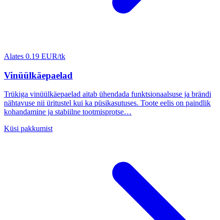
Alates 0.19 EUR/tk
Vinüülkäepaelad
Trükiga vinüülkäepaelad aitab ühendada funktsionaalsuse ja brändi
nähtavuse nii üritustel kui ka püsikasutuses. Toote eelis on paindlik
kohandamine ja stabiilne tootmisprotse…
Küsi pakkumist