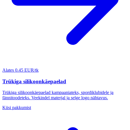
Alates 0.45 EUR/tk
Trükiga silikoonkäepaelad
Trükiga silikoonkäepaelad kampaaniateks, spordiklubidele ja
fännitoodeteks. Veekindel materjal ja selge logo nähtavus.
Küsi pakkumist