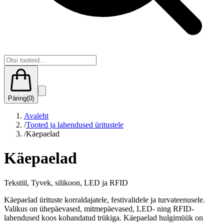
Päring
(
0
)
Avaleht
/
Tooted ja lahendused üritustele
/
Käepaelad
Käepaelad
Tekstiil, Tyvek, silikoon, LED ja RFID
Käepaelad ürituste korraldajatele, festivalidele ja turvateenusele.
Valikus on ühepäevased, mitmepäevased, LED- ning RFID-
lahendused koos kohandatud trükiga. Käepaelad hulgimüük on