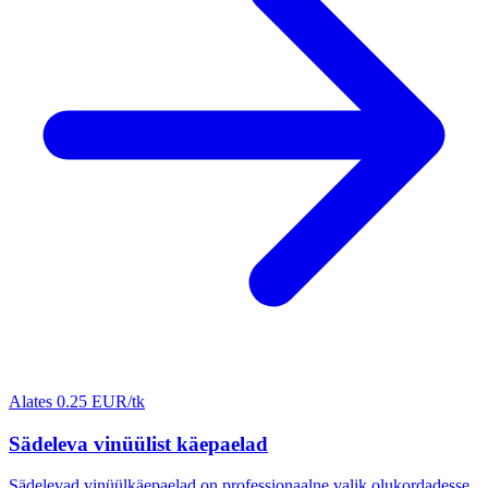
Alates 0.25 EUR/tk
Sädeleva vinüülist käepaelad
Sädelevad vinüülkäepaelad on professionaalne valik olukordadesse,