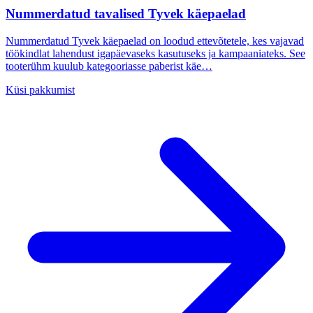
Nummerdatud tavalised Tyvek käepaelad
Nummerdatud Tyvek käepaelad on loodud ettevõtetele, kes vajavad
töökindlat lahendust igapäevaseks kasutuseks ja kampaaniateks. See
tooterühm kuulub kategooriasse paberist käe…
Küsi pakkumist