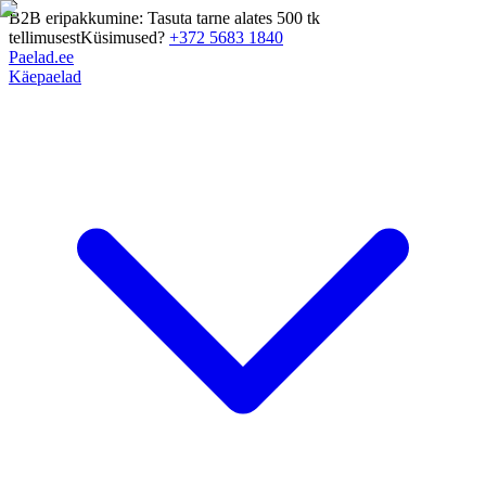
B2B eripakkumine: Tasuta tarne alates 500 tk
tellimusest
Küsimused?
+372 5683 1840
Paelad.ee
Käepaelad