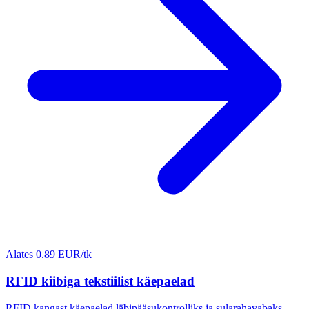
Alates 0.89 EUR/tk
RFID kiibiga tekstiilist käepaelad
RFID kangast käepaelad läbipääsukontrolliks ja sularahavabaks