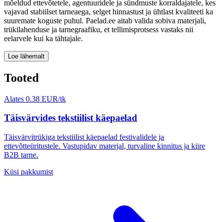
mõeldud ettevõtetele, agentuuridele ja sündmuste korraldajatele, kes
vajavad stabiilset tarneaega, selget hinnastust ja ühtlast kvaliteeti ka
suuremate koguste puhul. Paelad.ee aitab valida sobiva materjali,
trükilahenduse ja tarnegraafiku, et tellimisprotsess vastaks nii
eelarvele kui ka tähtajale.
Loe lähemalt
Tooted
Alates 0.38 EUR/tk
Täisvärvides tekstiilist käepaelad
Täisvärvitrükiga tekstiilist käepaelad festivalidele ja
ettevõtteüritustele. Vastupidav materjal, turvaline kinnitus ja kiire
B2B tarne.
Küsi pakkumist