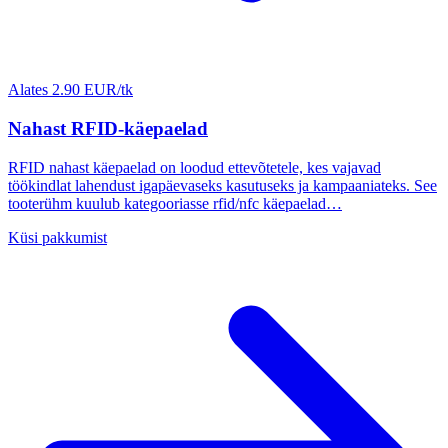
Alates 2.90 EUR/tk
Nahast RFID-käepaelad
RFID nahast käepaelad on loodud ettevõtetele, kes vajavad
töökindlat lahendust igapäevaseks kasutuseks ja kampaaniateks. See
tooterühm kuulub kategooriasse rfid/nfc käepaelad…
Küsi pakkumist