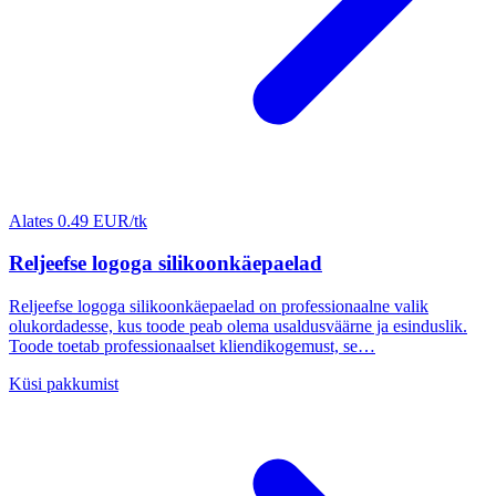
Alates 0.49 EUR/tk
Reljeefse logoga silikoonkäepaelad
Reljeefse logoga silikoonkäepaelad on professionaalne valik
olukordadesse, kus toode peab olema usaldusväärne ja esinduslik.
Toode toetab professionaalset kliendikogemust, se…
Küsi pakkumist