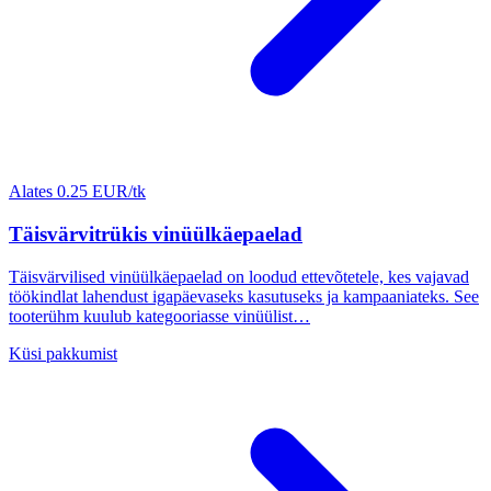
Alates 0.25 EUR/tk
Täisvärvitrükis vinüülkäepaelad
Täisvärvilised vinüülkäepaelad on loodud ettevõtetele, kes vajavad
töökindlat lahendust igapäevaseks kasutuseks ja kampaaniateks. See
tooterühm kuulub kategooriasse vinüülist…
Küsi pakkumist