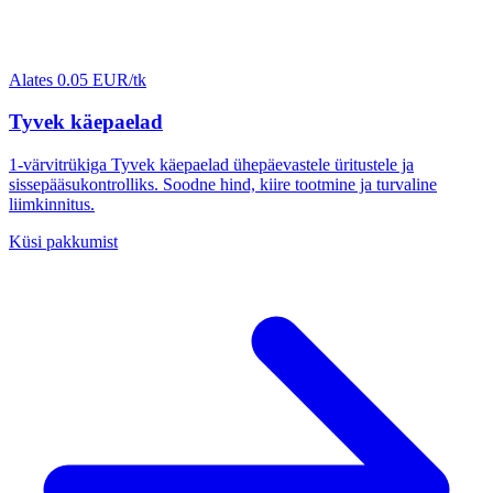
Alates 0.05 EUR/tk
Tyvek käepaelad
1-värvitrükiga Tyvek käepaelad ühepäevastele üritustele ja
sissepääsukontrolliks. Soodne hind, kiire tootmine ja turvaline
liimkinnitus.
Küsi pakkumist