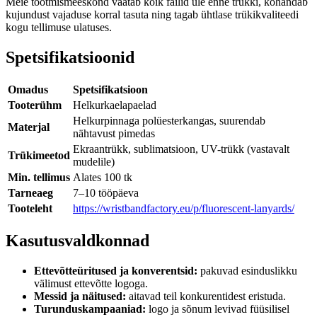
Meie tootmismeeskond vaatab kõik failid üle enne trükki, kohandab
kujundust vajaduse korral tasuta ning tagab ühtlase trükikvaliteedi
kogu tellimuse ulatuses.
Spetsifikatsioonid
Omadus
Spetsifikatsioon
Tooterühm
Helkurkaelapaelad
Helkurpinnaga polüesterkangas, suurendab
Materjal
nähtavust pimedas
Ekraantrükk, sublimatsioon, UV-trükk (vastavalt
Trükimeetod
mudelile)
Min. tellimus
Alates 100 tk
Tarneaeg
7–10 tööpäeva
Tooteleht
https://wristbandfactory.eu/p/fluorescent-lanyards/
Kasutusvaldkonnad
Ettevõtteüritused ja konverentsid:
pakuvad esinduslikku
välimust ettevõtte logoga.
Messid ja näitused:
aitavad teil konkurentidest eristuda.
Turunduskampaaniad:
logo ja sõnum levivad füüsilisel