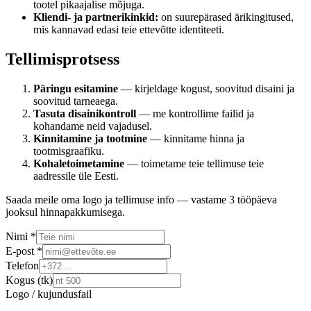
tootel pikaajalise mõjuga.
Kliendi- ja partnerikinkid:
on suurepärased ärikingitused,
mis kannavad edasi teie ettevõtte identiteeti.
Tellimisprotsess
Päringu esitamine
— kirjeldage kogust, soovitud disaini ja
soovitud tarneaega.
Tasuta disainikontroll
— me kontrollime failid ja
kohandame neid vajadusel.
Kinnitamine ja tootmine
— kinnitame hinna ja
tootmisgraafiku.
Kohaletoimetamine
— toimetame teie tellimuse teie
aadressile üle Eesti.
Saada meile oma logo ja tellimuse info — vastame 3 tööpäeva
jooksul hinnapakkumisega.
Nimi *
E-post *
Telefon
Kogus (tk)
Logo / kujundusfail