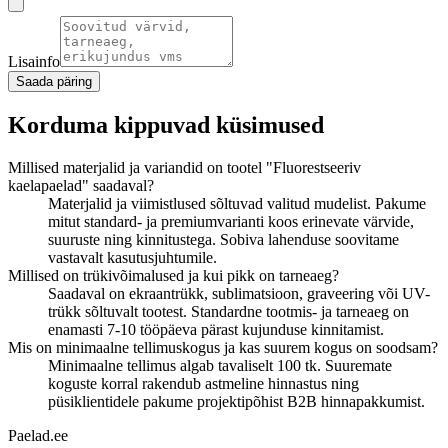
Lisainfo
Saada päring
Korduma kippuvad küsimused
Millised materjalid ja variandid on tootel "Fluorestseeriv
kaelapaelad" saadaval?
Materjalid ja viimistlused sõltuvad valitud mudelist. Pakume
mitut standard- ja premiumvarianti koos erinevate värvide,
suuruste ning kinnitustega. Sobiva lahenduse soovitame
vastavalt kasutusjuhtumile.
Millised on trükivõimalused ja kui pikk on tarneaeg?
Saadaval on ekraantrükk, sublimatsioon, graveering või UV-
trükk sõltuvalt tootest. Standardne tootmis- ja tarneaeg on
enamasti 7-10 tööpäeva pärast kujunduse kinnitamist.
Mis on minimaalne tellimuskogus ja kas suurem kogus on soodsam?
Minimaalne tellimus algab tavaliselt 100 tk. Suuremate
koguste korral rakendub astmeline hinnastus ning
püsiklientidele pakume projektipõhist B2B hinnapakkumist.
Paelad.ee