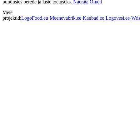
puudustes perede ja laste toetuseks.
Naerata Ometi
Meie
projektid:
LogoFood.eu
·
Meenevabrik.ee
·
Kaubad.ee
·
Logovesi.ee
·
Wris