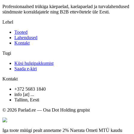
Professionaalsed trükiga käepaelad, kaelapaelad ja turvalahendused
sündmuste korraldajatele ning B2B ettevõtetele üle Eesti.
Lehel
Tooted
Lahendused
Kontakt
Tugi
Küsi hulgipakkumist
Saada e-kiri
Kontakt
+372 5683 1840
info [at] ...
Tallinn
,
Eesti
© 2026 Paelad.ee — Osa Dot Holding grupist
Iga toote müügi pealt annetame 2% Naerata Ometi MTÜ kaudu