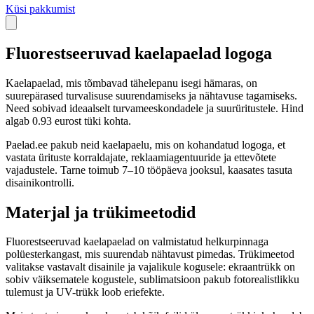
Küsi pakkumist
Fluorestseeruvad kaelapaelad logoga
Kaelapaelad, mis tõmbavad tähelepanu isegi hämaras, on
suurepärased turvalisuse suurendamiseks ja nähtavuse tagamiseks.
Need sobivad ideaalselt turvameeskondadele ja suurüritustele. Hind
algab 0.93 eurost tüki kohta.
Paelad.ee pakub neid kaelapaelu, mis on kohandatud logoga, et
vastata ürituste korraldajate, reklaamiagentuuride ja ettevõtete
vajadustele. Tarne toimub 7–10 tööpäeva jooksul, kaasates tasuta
disainikontrolli.
Materjal ja trükimeetodid
Fluorestseeruvad kaelapaelad on valmistatud helkurpinnaga
polüesterkangast, mis suurendab nähtavust pimedas. Trükimeetod
valitakse vastavalt disainile ja vajalikule kogusele: ekraantrükk on
sobiv väiksematele kogustele, sublimatsioon pakub fotorealistlikku
tulemust ja UV-trükk loob eriefekte.