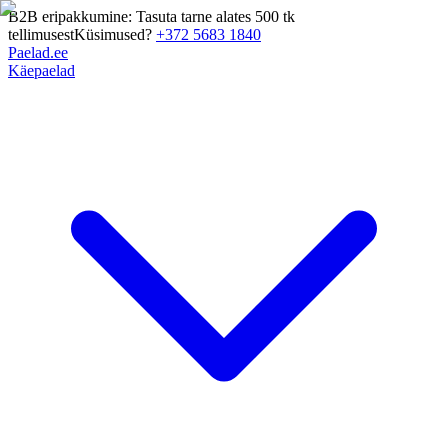
B2B eripakkumine: Tasuta tarne alates 500 tk
tellimusest
Küsimused?
+372 5683 1840
Paelad.ee
Käepaelad