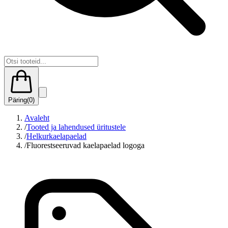
Päring
(
0
)
Avaleht
/
Tooted ja lahendused üritustele
/
Helkurkaelapaelad
/
Fluorestseeruvad kaelapaelad logoga