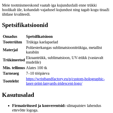
Meie tootmismeeskond vaatab iga kujundusfaili enne trükki
hoolikalt üle, kohandab vajadusel kujundust ning tagab kogu tiraaži
ühtlase kvaliteedi.
Spetsifikatsioonid
Omadus
Spetsifikatsioon
Tooterühm
Trükiga kaelapaelad
Polüesterkangas sublimatsioonitrükiga, metallist
Materjal
karabiin
Ekraantrükk, sublimatsioon, UV-trükk (vastavalt
Trükimeetod
mudelile)
Min. tellimus
Alates 100 tk
Tarneaeg
7–10 tööpäeva
https://wristbandfactory.eu/p/custom-holographic-
Tooteleht
laser-print-lanyards-iridescent-logo/
Kasutusalad
Firmaüritused ja konverentsid:
silmapaistev lahendus
ettevõtte logoga.