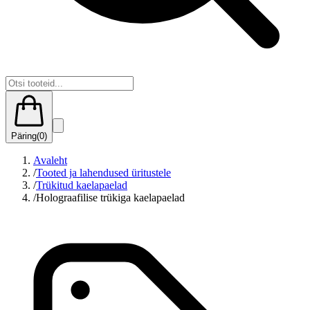
Päring
(
0
)
Avaleht
/
Tooted ja lahendused üritustele
/
Trükitud kaelapaelad
/
Holograafilise trükiga kaelapaelad