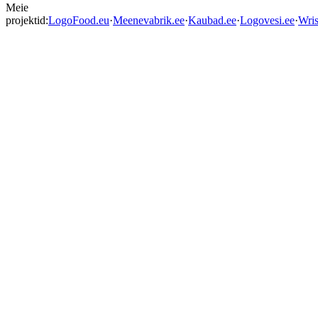
Meie
projektid:
LogoFood.eu
·
Meenevabrik.ee
·
Kaubad.ee
·
Logovesi.ee
·
Wris