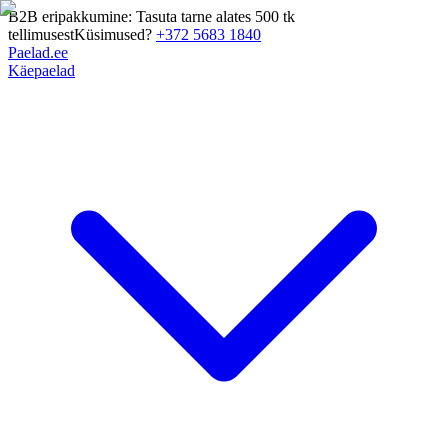
B2B eripakkumine: Tasuta tarne alates 500 tk
tellimusest
Küsimused?
+372 5683 1840
Paelad.ee
Käepaelad