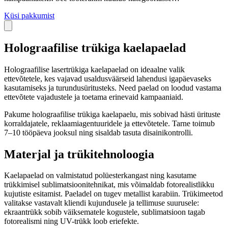
Küsi pakkumist
Holograafilise trükiga kaelapaelad
Holograafilise lasertrükiga kaelapaelad on ideaalne valik
ettevõtetele, kes vajavad usaldusväärseid lahendusi igapäevaseks
kasutamiseks ja turundusüritusteks. Need paelad on loodud vastama
ettevõtete vajadustele ja toetama erinevaid kampaaniaid.
Pakume holograafilise trükiga kaelapaelu, mis sobivad hästi ürituste
korraldajatele, reklaamiagentuuridele ja ettevõtetele. Tarne toimub
7–10 tööpäeva jooksul ning sisaldab tasuta disainikontrolli.
Materjal ja trükitehnoloogia
Kaelapaelad on valmistatud polüesterkangast ning kasutame
trükkimisel sublimatsioonitehnikat, mis võimaldab fotorealistlikku
kujutiste esitamist. Paeladel on tugev metallist karabiin. Trükimeetod
valitakse vastavalt kliendi kujundusele ja tellimuse suurusele:
ekraantrükk sobib väiksematele kogustele, sublimatsioon tagab
fotorealismi ning UV-trükk loob eriefekte.