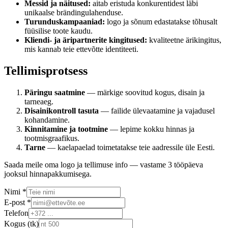
Messid ja näitused:
aitab eristuda konkurentidest läbi
unikaalse brändingulahenduse.
Turunduskampaaniad:
logo ja sõnum edastatakse tõhusalt
füüsilise toote kaudu.
Kliendi- ja äripartnerite kingitused:
kvaliteetne ärikingitus,
mis kannab teie ettevõtte identiteeti.
Tellimisprotsess
Päringu saatmine
— märkige soovitud kogus, disain ja
tarneaeg.
Disainikontroll tasuta
— failide ülevaatamine ja vajadusel
kohandamine.
Kinnitamine ja tootmine
— lepime kokku hinnas ja
tootmisgraafikus.
Tarne
— kaelapaelad toimetatakse teie aadressile üle Eesti.
Saada meile oma logo ja tellimuse info — vastame 3 tööpäeva
jooksul hinnapakkumisega.
Nimi *
E-post *
Telefon
Kogus (tk)