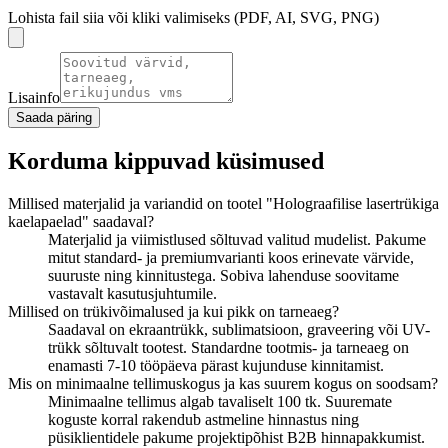
Lohista fail siia või kliki valimiseks (PDF, AI, SVG, PNG)
Lisainfo
Saada päring
Korduma kippuvad küsimused
Millised materjalid ja variandid on tootel "Holograafilise lasertrükiga
kaelapaelad" saadaval?
Materjalid ja viimistlused sõltuvad valitud mudelist. Pakume
mitut standard- ja premiumvarianti koos erinevate värvide,
suuruste ning kinnitustega. Sobiva lahenduse soovitame
vastavalt kasutusjuhtumile.
Millised on trükivõimalused ja kui pikk on tarneaeg?
Saadaval on ekraantrükk, sublimatsioon, graveering või UV-
trükk sõltuvalt tootest. Standardne tootmis- ja tarneaeg on
enamasti 7-10 tööpäeva pärast kujunduse kinnitamist.
Mis on minimaalne tellimuskogus ja kas suurem kogus on soodsam?
Minimaalne tellimus algab tavaliselt 100 tk. Suuremate
koguste korral rakendub astmeline hinnastus ning
püsiklientidele pakume projektipõhist B2B hinnapakkumist.