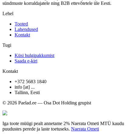
sündmuste korraldajatele ning B2B ettevõtetele üle Eesti.
Lehel
Tooted
Lahendused
Kontakt
Tugi
Küsi hulgipakkumist
Saada e-kiri
Kontakt
+372 5683 1840
info [at] ...
Tallinn
,
Eesti
© 2026 Paelad.ee — Osa Dot Holding grupist
Iga toote müügi pealt annetame 2% Naerata Ometi MTÜ kaudu
puudustes perede ja laste toetuseks.
Naerata Ometi