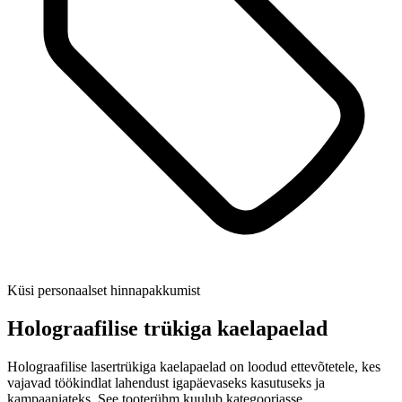
Küsi personaalset hinnapakkumist
Holograafilise trükiga kaelapaelad
Holograafilise lasertrükiga kaelapaelad on loodud ettevõtetele, kes
vajavad töökindlat lahendust igapäevaseks kasutuseks ja
kampaaniateks. See tooterühm kuulub kategooriasse…