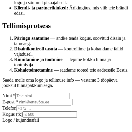
logo ja sõnumit pikaajaliselt.
Kliendi- ja partnerikinked:
Ärikingitus, mis viib teie brändi
edasi.
Tellimisprotsess
Päringu saatmine
— andke teada kogus, soovitud disain ja
tarneaeg.
Disainikontroll tasuta
— kontrollime ja kohandame failid
vajadusel.
Kinnitamine ja tootmine
— lepime kokku hinna ja
tootmisaja.
Kohaletoimetamine
— saadame tooted teie aadressile Eestis.
Saada meile oma logo ja tellimuse info — vastame 3 tööpäeva
jooksul hinnapakkumisega.
Nimi *
E-post *
Telefon
Kogus (tk)
Logo / kujundusfail