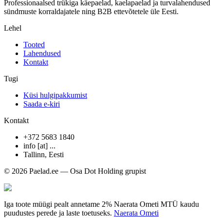
Professionaalsed trükiga käepaelad, kaelapaelad ja turvalahendused
sündmuste korraldajatele ning B2B ettevõtetele üle Eesti.
Lehel
Tooted
Lahendused
Kontakt
Tugi
Küsi hulgipakkumist
Saada e-kiri
Kontakt
+372 5683 1840
info [at] ...
Tallinn
,
Eesti
© 2026 Paelad.ee — Osa Dot Holding grupist
Iga toote müügi pealt annetame 2% Naerata Ometi MTÜ kaudu
puudustes perede ja laste toetuseks.
Naerata Ometi