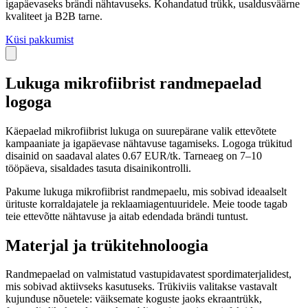
igapäevaseks brändi nähtavuseks. Kohandatud trükk, usaldusväärne
kvaliteet ja B2B tarne.
Küsi pakkumist
Lukuga mikrofiibrist randmepaelad
logoga
Käepaelad mikrofiibrist lukuga on suurepärane valik ettevõtete
kampaaniate ja igapäevase nähtavuse tagamiseks. Logoga trükitud
disainid on saadaval alates 0.67 EUR/tk. Tarneaeg on 7–10
tööpäeva, sisaldades tasuta disainikontrolli.
Pakume lukuga mikrofiibrist randmepaelu, mis sobivad ideaalselt
ürituste korraldajatele ja reklaamiagentuuridele. Meie toode tagab
teie ettevõtte nähtavuse ja aitab edendada brändi tuntust.
Materjal ja trükitehnoloogia
Randmepaelad on valmistatud vastupidavatest spordimaterjalidest,
mis sobivad aktiivseks kasutuseks. Trükiviis valitakse vastavalt
kujunduse nõuetele: väiksemate koguste jaoks ekraantrükk,