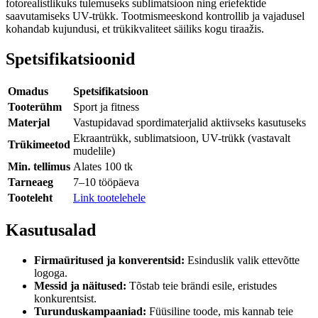
fotorealistlikuks tulemuseks sublimatsioon ning eriefektide
saavutamiseks UV-trükk. Tootmismeeskond kontrollib ja vajadusel
kohandab kujundusi, et trükikvaliteet säiliks kogu tiraažis.
Spetsifikatsioonid
Omadus
Spetsifikatsioon
Tooterühm
Sport ja fitness
Materjal
Vastupidavad spordimaterjalid aktiivseks kasutuseks
Ekraantrükk, sublimatsioon, UV-trükk (vastavalt
Trükimeetod
mudelile)
Min. tellimus
Alates 100 tk
Tarneaeg
7–10 tööpäeva
Tooteleht
Link tootelehele
Kasutusalad
Firmaüritused ja konverentsid:
Esinduslik valik ettevõtte
logoga.
Messid ja näitused:
Tõstab teie brändi esile, eristudes
konkurentsist.
Turunduskampaaniad:
Füüsiline toode, mis kannab teie