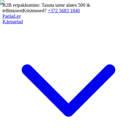
B2B eripakkumine: Tasuta tarne alates 500 tk
tellimusest
Küsimused?
+372 5683 1840
Paelad.ee
Käepaelad