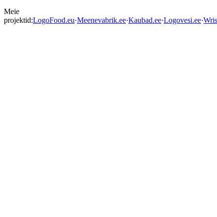
Meie
projektid:
LogoFood.eu
·
Meenevabrik.ee
·
Kaubad.ee
·
Logovesi.ee
·
Wris