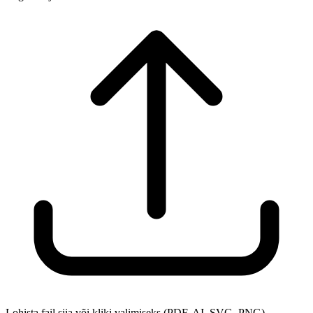
Lohista fail siia või kliki valimiseks (PDF, AI, SVG, PNG)