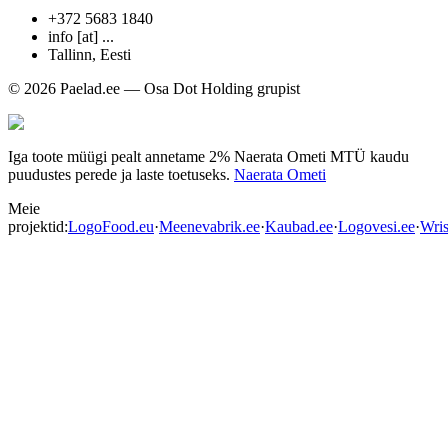
+372 5683 1840
info [at] ...
Tallinn
,
Eesti
© 2026 Paelad.ee — Osa Dot Holding grupist
Iga toote müügi pealt annetame 2% Naerata Ometi MTÜ kaudu
puudustes perede ja laste toetuseks.
Naerata Ometi
Meie
projektid:
LogoFood.eu
·
Meenevabrik.ee
·
Kaubad.ee
·
Logovesi.ee
·
Wris