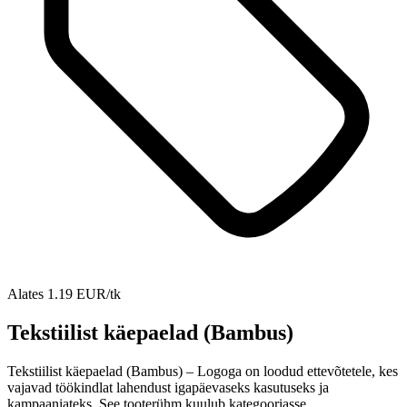
Alates 1.19 EUR/tk
Tekstiilist käepaelad (Bambus)
Tekstiilist käepaelad (Bambus) – Logoga on loodud ettevõtetele, kes
vajavad töökindlat lahendust igapäevaseks kasutuseks ja
kampaaniateks. See tooterühm kuulub kategooriasse…