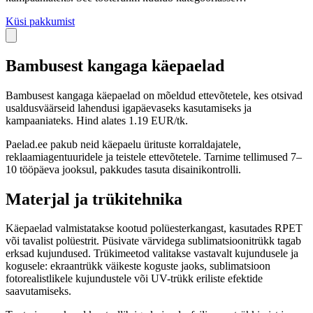
Küsi pakkumist
Bambusest kangaga käepaelad
Bambusest kangaga käepaelad on mõeldud ettevõtetele, kes otsivad
usaldusväärseid lahendusi igapäevaseks kasutamiseks ja
kampaaniateks. Hind alates 1.19 EUR/tk.
Paelad.ee pakub neid käepaelu ürituste korraldajatele,
reklaamiagentuuridele ja teistele ettevõtetele. Tarnime tellimused 7–
10 tööpäeva jooksul, pakkudes tasuta disainikontrolli.
Materjal ja trükitehnika
Käepaelad valmistatakse kootud polüesterkangast, kasutades RPET
või tavalist polüestrit. Püsivate värvidega sublimatsioonitrükk tagab
erksad kujundused. Trükimeetod valitakse vastavalt kujundusele ja
kogusele: ekraantrükk väikeste koguste jaoks, sublimatsioon
fotorealistlikele kujundustele või UV-trükk eriliste efektide
saavutamiseks.