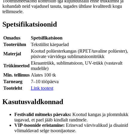
Tootmismeeskond kontrollib iga kujundusfaili enne trükkimist ja
kohandab neid vajadusel tasuta, tagades ühtlase kvaliteedi kogu
tellimusele.
Spetsifikatsioonid
Omadus
Spetsifikatsioon
Tooterühm
Tekstiilist käepaelad
Kootud polüesterkangas (RPET/tavaline polüester),
Materjal
püsivate värvidega sublimatsioonitrükk
Ekraantrükk, sublimatsioon, UV-trükk (vastavalt
Trükimeetod
mudelile)
Min. tellimus
Alates 100 tk
Tarneaeg
7–10 tööpäeva
Tooteleht
Link tootest
Kasutusvaldkonnad
Festivalid mitmeks päevaks:
Kootud kangas ja plommlukk
tagavad, et pael jääb kindlalt randmele.
VIP-tsoonide eristamine:
Erinevad värvivalikud ja disainid
võimaldavad selge tsoonijaotuse.