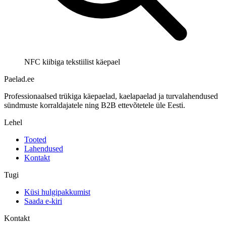
NFC kiibiga tekstiilist käepael
Paelad.ee
Professionaalsed trükiga käepaelad, kaelapaelad ja turvalahendused
sündmuste korraldajatele ning B2B ettevõtetele üle Eesti.
Lehel
Tooted
Lahendused
Kontakt
Tugi
Küsi hulgipakkumist
Saada e-kiri
Kontakt