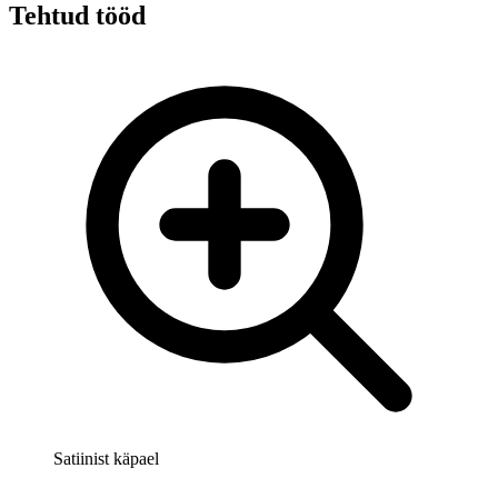
Tehtud tööd
Satiinist käpael