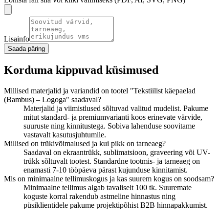
Lisainfo
Saada päring
Korduma kippuvad küsimused
Millised materjalid ja variandid on tootel "Tekstiilist käepaelad
(Bambus) – Logoga" saadaval?
Materjalid ja viimistlused sõltuvad valitud mudelist. Pakume
mitut standard- ja premiumvarianti koos erinevate värvide,
suuruste ning kinnitustega. Sobiva lahenduse soovitame
vastavalt kasutusjuhtumile.
Millised on trükivõimalused ja kui pikk on tarneaeg?
Saadaval on ekraantrükk, sublimatsioon, graveering või UV-
trükk sõltuvalt tootest. Standardne tootmis- ja tarneaeg on
enamasti 7-10 tööpäeva pärast kujunduse kinnitamist.
Mis on minimaalne tellimuskogus ja kas suurem kogus on soodsam?
Minimaalne tellimus algab tavaliselt 100 tk. Suuremate
koguste korral rakendub astmeline hinnastus ning
püsiklientidele pakume projektipõhist B2B hinnapakkumist.