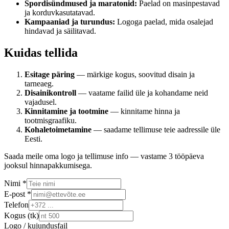
Spordisündmused ja maratonid:
Paelad on masinpestavad
ja korduvkasutatavad.
Kampaaniad ja turundus:
Logoga paelad, mida osalejad
hindavad ja säilitavad.
Kuidas tellida
Esitage päring
— märkige kogus, soovitud disain ja
tarneaeg.
Disainikontroll
— vaatame failid üle ja kohandame neid
vajadusel.
Kinnitamine ja tootmine
— kinnitame hinna ja
tootmisgraafiku.
Kohaletoimetamine
— saadame tellimuse teie aadressile üle
Eesti.
Saada meile oma logo ja tellimuse info — vastame 3 tööpäeva
jooksul hinnapakkumisega.
Nimi *
E-post *
Telefon
Kogus (tk)
Logo / kujundusfail